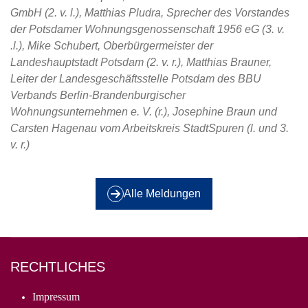
GmbH (2. v. l.), Matthias Pludra, Sprecher des Vorstandes
der Potsdamer Wohnungsgenossenschaft 1956 eG (3. v.
.l.), Mike Schubert, Oberbürgermeister der
Landeshauptstadt Potsdam (2. v. r.), Matthias Brauner,
Leiter der Landesgeschäftsstelle Potsdam des BBU
Verbands Berlin-Brandenburgischer
Wohnungsunternehmen e. V. (r.), Josephine Braun und
Carsten Hagenau vom Arbeitskreis StadtSpuren (l. und 3.
v. r.)
Alle Meldungen
RECHTLICHES
Impressum