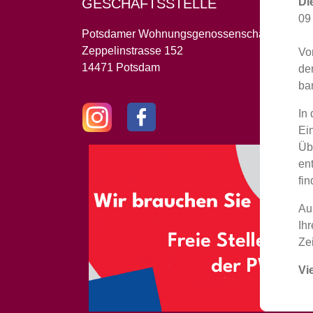
Di
GESCHÄFTSSTELLE
09
Potsdamer Wohnungsgenossenschaft 1956 e
Zeppelinstrasse 152
V
14471 Potsdam
de
ba
In
Ei
Üb
en
fi
Au
Ih
Zei
Vi