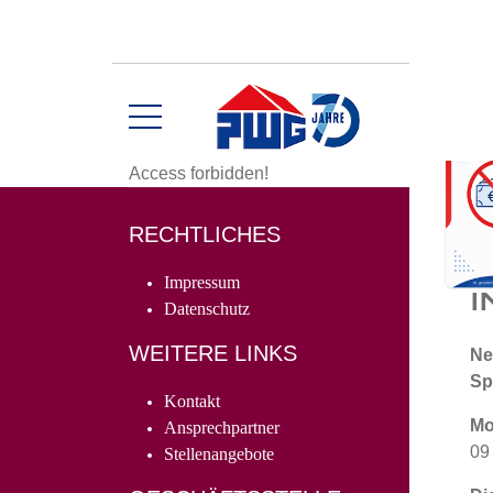
Access forbidden!
RECHTLICHES
W
Impressum
I
Datenschutz
WEITERE LINKS
Ne
Sp
Kontakt
Mo
Ansprechpartner
09
Stellenangebote