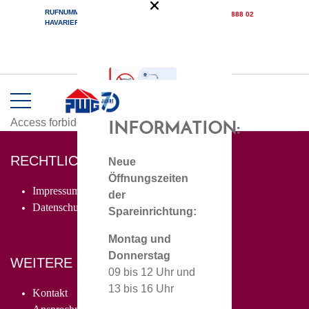
RUFNUMMER BEI DRINGENDEN
0172 30 888 02
HAVARIEFÄLLEN
Meine 1956
WICHTIGE
Access forbidden!
INFORMATION:
RECHTLICHES
Neue
Öffnungszeiten
Impressum
der
Datenschutz
Spareinrichtung:
Montag und
Donnerstag
WEITERE LINKS
09 bis 12 Uhr und
13 bis 16 Uhr
Kontakt