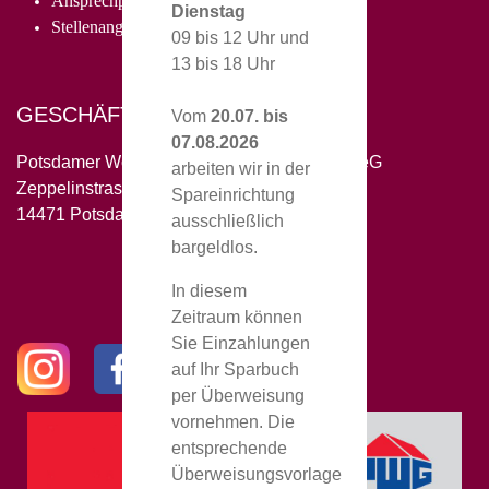
Ansprechpartner
Dienstag
Stellenangebote
09 bis 12 Uhr und
13 bis 18 Uhr
GESCHÄFTSSTELLE
Vom
20.07. bis
07.08.2026
Potsdamer Wohnungsgenossenschaft 1956 eG
arbeiten wir in der
Zeppelinstrasse 152
Spareinrichtung
14471 Potsdam
ausschließlich
bargeldlos.
In diesem
Zeitraum können
Sie Einzahlungen
auf Ihr Sparbuch
per Überweisung
vornehmen. Die
entsprechende
Überweisungsvorlage